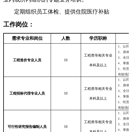
定期组织员工体检、提供住院医疗补贴
工作岗位：
需求专业和岗位
人数
学历职称
、认同
1
、身体
2
工程类等相关专业
、全日
3
工程造价专业人员
10
、掌握
4
本科及以上
、吃苦
5
有较强的
、认同
1
、身体
2
工程类等相关专业
、全日
3
工程招标代理专业人员
10
、掌握
4
本科及以上
、吃苦
5
有较强的
、认同
1
、身体
2
工程类等相关专业
、全日
3
可行性研究报告编制人员
10
、掌握
4
本科及以上