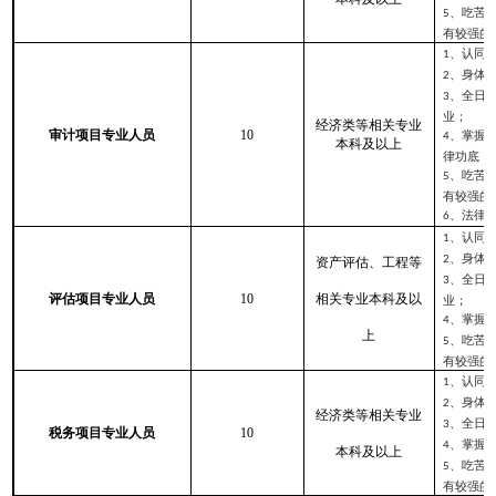
、吃苦
5
有较强的
、认同
1
、身体
2
、全日
3
业；
经济类等相关专业
审计项目专业人员
10
、掌握
4
本科及以上
律功底；
、吃苦
5
有较强的
、法律
6
、认同
1
、身体
2
资产评估、工程等
、全日
3
评估项目专业人员
10
相关专业本科及以
业；
、掌握
4
上
、吃苦
5
有较强的
、认同
1
、身体
2
经济类等相关专业
、全日
3
税务项目专业人员
10
、掌握
4
本科及以上
、吃苦
5
有较强的