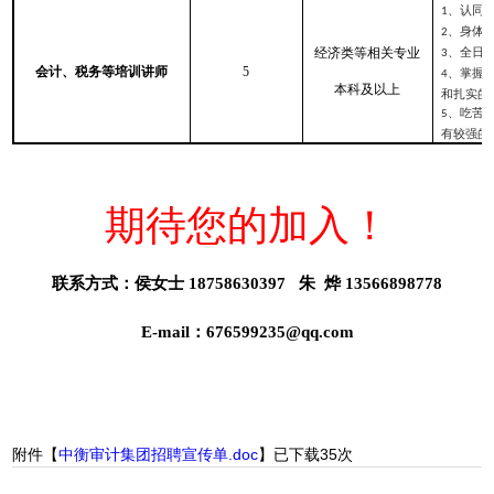
、认同
1
、身体
2
经济类等相关专业
、全日
3
会计、税务等培训讲师
5
、掌握
4
本科及以上
和扎实的
、吃苦
5
有较强的
期待您的加入！
联系方式：
侯女士
18758630397
朱
烨 13566898778
E-mail
：
676599235@qq.com
附件【
中衡审计集团招聘宣传单.doc
】已下载
35
次